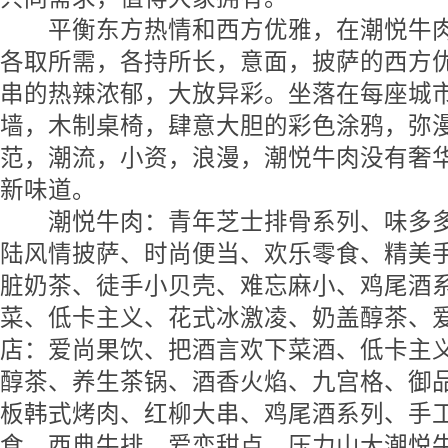
平衡东方热情和西方优雅，在潮悦牛肉
各取所需，各持所长，意面，披萨的西方
串的热辣浓郁，大放异彩。坐落在每座城
墙，木制桌椅，肆意大胆的彩色涂鸦，弥
范，潮流，小资，浪漫，潮悦牛肉没有奢
新味道。
潮悦牛肉：青年芝士排骨系列、味多多
陆风情披萨、时尚便当、欢乐零食、精美
脏奶茶、徒手小贝壳、难忘麻小、鸡尾酒
菜、低卡主义、花式冰激凌、奶盖醇茶、
店：爱尚果饮、把酒言欢下菜酒、低卡主
醇茶、养生茶锅、酒香火焰、九宫格、御
板韩式烤肉、红柳大串、鸡尾酒系列、手
食、西典牛排、爱恋甜点、压力山大潮悦