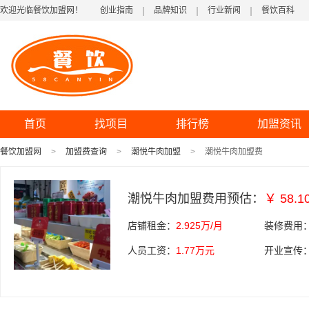
欢迎光临餐饮加盟网！
创业指南
品牌知识
行业新闻
餐饮百科
首页
找项目
排行榜
加盟资讯
餐饮加盟网
加盟费查询
潮悦牛肉加盟
潮悦牛肉加盟费
潮悦牛肉加盟费用预估：
￥ 58.
店铺租金：
2.925万/月
装修费用
人员工资：
1.77万元
开业宣传