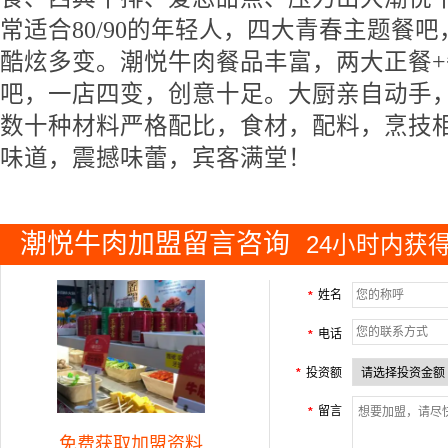
常适合80/90的年轻人，四大青春主题餐
酷炫多变。潮悦牛肉餐品丰富，两大正餐+
吧，一店四变，创意十足。大厨亲自动手
数十种材料严格配比，食材，配料，烹技
味道，震撼味蕾，宾客满堂！
潮悦牛肉加盟留言咨询
24小时内获
姓名
*
电话
*
投资额
*
留言
*
免费获取加盟资料