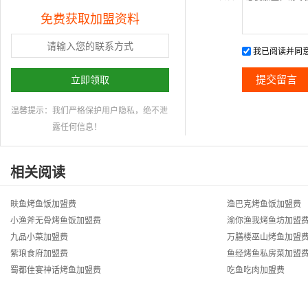
免费获取加盟资料
我已阅读并同
立即领取
温馨提示：
我们严格保护用户隐私，绝不泄
露任何信息！
相关阅读
畉鱼烤鱼饭加盟费
渔巴克烤鱼饭加盟费
小渔斧无骨烤鱼饭加盟费
渝你渔我烤鱼坊加盟
九品小菜加盟费
万膳楼巫山烤鱼加盟
紫琅食府加盟费
鱼经烤鱼私房菜加盟
蜀都佳宴神话烤鱼加盟费
吃鱼吃肉加盟费