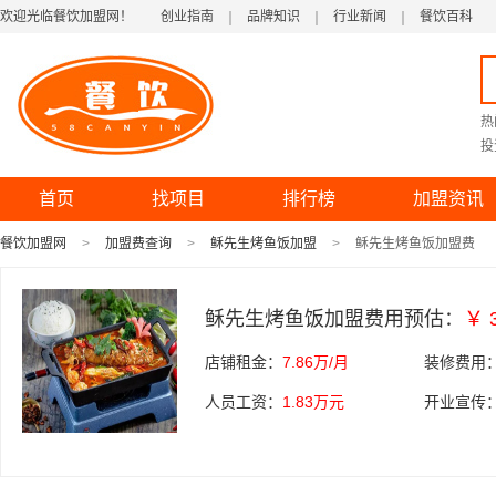
欢迎光临餐饮加盟网！
创业指南
品牌知识
行业新闻
餐饮百科
热
投
首页
找项目
排行榜
加盟资讯
餐饮加盟网
加盟费查询
稣先生烤鱼饭加盟
稣先生烤鱼饭加盟费
稣先生烤鱼饭加盟费用预估：
￥ 
店铺租金：
7.86万/月
装修费用
人员工资：
1.83万元
开业宣传