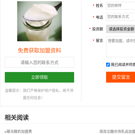
姓名
*
电话
*
投资额
*
留言
*
免费获取加盟资料
我已阅读并同
立即领取
温馨提示：
我们严格保护用户隐私，绝不泄
露任何信息！
相关阅读
u幂冻酸奶加盟费
南双北酪农场乳品加