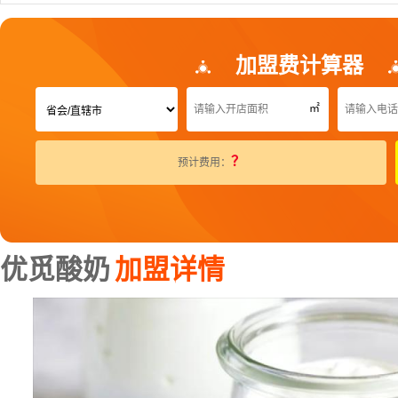
加盟费计算器
㎡
？
预计费用：
优觅酸奶
加盟详情