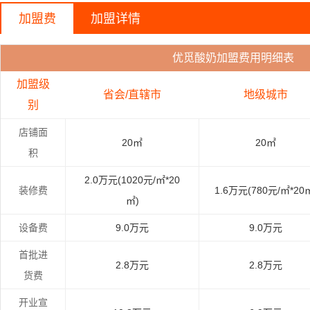
加盟费
加盟详情
优觅酸奶加盟费用明细表
加盟级
省会/直辖市
地级城市
别
店铺面
20㎡
20㎡
积
2.0万元(1020元/㎡*20
装修费
1.6万元(780元/㎡*20
㎡)
设备费
9.0万元
9.0万元
首批进
2.8万元
2.8万元
货费
开业宣